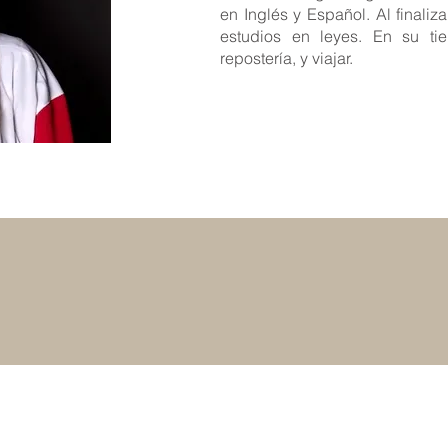
en Inglés y Español. Al finaliz
estudios en leyes. En su tiem
repostería, y viajar.
VOLVER AL PRINCIPIO