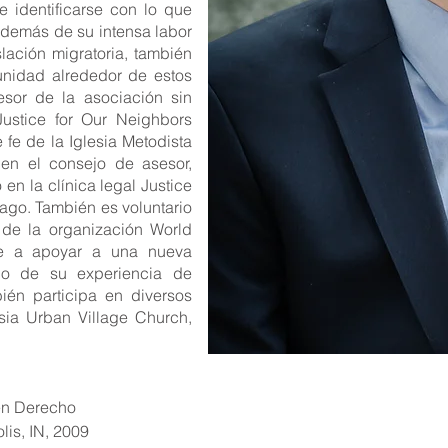
 identificarse con lo que
Además de su intensa labor
slación migratoria, también
unidad alrededor de estos
esor de la asociación sin
 Justice for Our Neighbors
 fe de la Iglesia Metodista
en el consejo de asesor,
en la clínica legal Justice
ago. También es voluntario
de la organización World
ye a apoyar a una nueva
rgo de su experiencia de
ién participa en diversos
esia Urban Village Church,
en Derecho
lis, IN, 2009